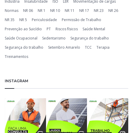
Indústria
Insalubridade
ISO
LER
Movimentação de cargas
Normas
NR 06
NR 1
NR 10
NR 11
NR 17
NR 23
NR 26
NR 35
NR 5
Periculosidade
Permissão de Trabalho
Prevenção ao Suicídio
PT
Riscos físicos
Saúde Mental
Saúde Ocupacional
Sedentarismo
Segurança do trabalho
Segurança do trabalho
Setembro Amarelo
TCC
Terapia
Treinamentos
INSTAGRAM