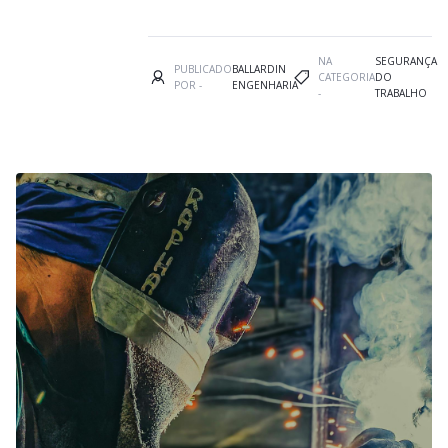
NA
SEGURANÇA
PUBLICADO
BALLARDIN
CATEGORIA
DO
POR -
ENGENHARIA
-
TRABALHO